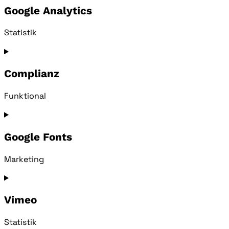
service
Google Analytics
borlabs
Statistik
Consent
to
service
Complianz
google-
analytics
Funktional
Consent
to
service
Google Fonts
complianz
Marketing
Consent
to
service
Vimeo
google-
fonts
Statistik