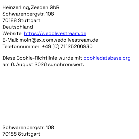
Heinzerling, Zeeden GbR
Schwarenbergstr. 108
70188 Stuttgart
Deutschland
Website:
https://wedolivestream.de
E-Mail:
moin@
ex.com
wedolivestream.de
Telefonnummer: +49 (0) 71125266830
Diese Cookie-Richtlinie wurde mit
cookiedatabase.org
am 6. August 2026 synchronisiert.
WEDOLIVESTREAM
Deine erfahrene Full-Service Agentur für Livestreams
und Videoproduktion von Events, Konzerten, Shows &
Webinaren.
Niklas Heinzerling & Sebastian Zeeden GbR
Schwarenbergstr. 108
70188 Stuttgart