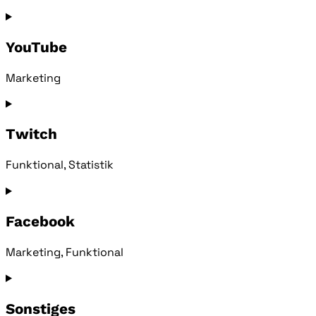
Consent
to
service
YouTube
vimeo
Marketing
Consent
to
service
Twitch
youtube
Funktional, Statistik
Consent
to
service
Facebook
twitch
Marketing, Funktional
Consent
to
service
Sonstiges