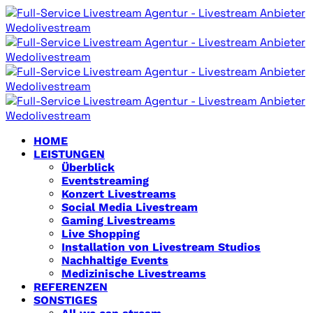
HOME
LEISTUNGEN
Überblick
Eventstreaming
Konzert Livestreams
Social Media Livestream
Gaming Livestreams
Live Shopping
Installation von Livestream Studios
Nachhaltige Events
Medizinische Livestreams
REFERENZEN
SONSTIGES