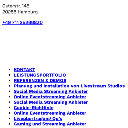
Osterstr. 148
20255 Hamburg
+49 711 25266830
LEISTUNGEN
Hier findet ihr einen Überblick über die verschiedenen
Bereiche, die wir bereits als Livestreamdienstleister
bereits betreut haben.
KONTAKT
LEISTUNGSPORTFOLIO
REFERENZEN & DEMOS
Planung und Installation von Livestream Studios
Social Media Streaming Anbieter
Online Eventstreaming Anbieter
Social Media Streaming Anbieter
Cookie-Richtlinie
Online Eventstreaming Anbieter
Liveübertragung Op’s
Gaming und Streaming Anbieter