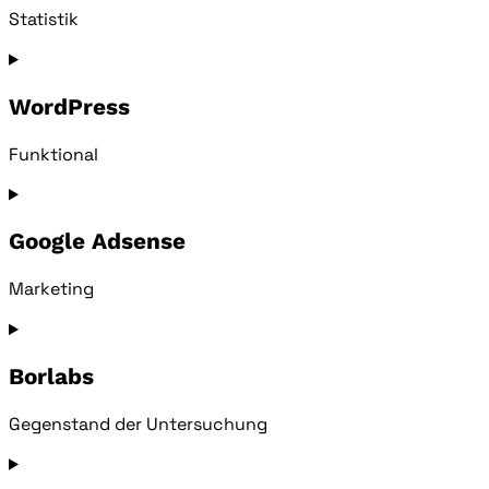
Statistik
Consent
to
service
WordPress
wistia
Funktional
Consent
to
service
Google Adsense
wordpress
Marketing
Consent
to
service
Borlabs
google-
adsense
Gegenstand der Untersuchung
Consent
to