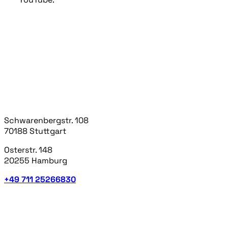
WEDOLIVESTREAM
Deine erfahrene Full-Service Agentur für Livestreams
und Videoproduktion von Events, Konzerten, Shows &
Webinaren.
Niklas Heinzerling & Sebastian Zeeden GbR
Schwarenbergstr. 108
70188 Stuttgart
Osterstr. 148
20255 Hamburg
+49 711 25266830
LEISTUNGEN
Hier findet ihr einen Überblick über die verschiedenen