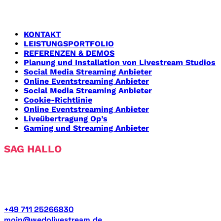
Bereiche, die wir bereits als Livestreamdienstleister
bereits betreut haben.
KONTAKT
LEISTUNGSPORTFOLIO
REFERENZEN & DEMOS
Planung und Installation von Livestream Studios
Social Media Streaming Anbieter
Online Eventstreaming Anbieter
Social Media Streaming Anbieter
Cookie-Richtlinie
Online Eventstreaming Anbieter
Liveübertragung Op’s
Gaming und Streaming Anbieter
SAG HALLO
Wir sind Wedolivestream. Wir bringen dich live. Wir
betreten neue Pfade. Lerne uns persönlich kennen. Wir
beraten dich gern zu deiner Produktion.
+49 711 25266830
moin@wedolivestream.de