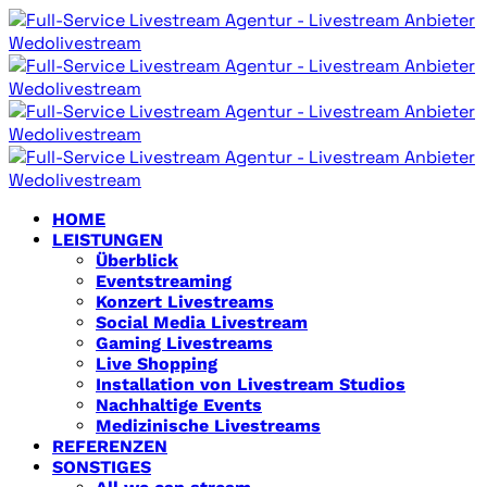
HOME
LEISTUNGEN
Überblick
Eventstreaming
Konzert Livestreams
Social Media Livestream
Gaming Livestreams
Live Shopping
Installation von Livestream Studios
Nachhaltige Events
Medizinische Livestreams
REFERENZEN
SONSTIGES