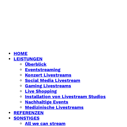
HOME
LEISTUNGEN
Überblick
Eventstreaming
Konzert Livestreams
Social Media Livestream
Gaming Livestreams
Live Shopping
Installation von Livestream Studios
Nachhaltige Events
Medizinische Livestreams
REFERENZEN
SONSTIGES
All we can stream