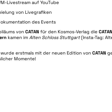
WM-Livestream auf YouTube
pielung von Livegrafiken
odokumentation des Events
biläums von
CATAN
für den Kosmos-Verlag die
CATAN
ern
kamen im
Alten Schloss Stuttgart
(Insta-Tag: Al
r wurde erstmals mit der neuen Edition von
CATAN
ge
slicher Momente!