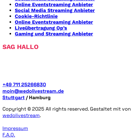
Online Eventstreaming Anbieter
Social Media Streaming Anbieter
Cookie-Richtlinie
Online Eventstreaming Anbieter
Liveübertragung Op’s
Gaming und Streaming Anbieter
SAG HALLO
Wir sind Wedolivestream. Wir bringen dich live. Wir
betreten neue Pfade. Lerne uns persönlich kennen. Wir
beraten dich gern zu deiner Produktion.
+49 711 25266830
moin@wedolivestream.de
Stuttgart
/ Hamburg
Copyright © 2025 All rights reserved. Gestaltet mit
von
wedolivestream
.
Impressum
F.A.Q.