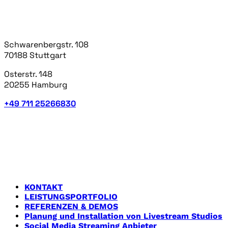
Webinaren.
Niklas Heinzerling & Sebastian Zeeden GbR
Schwarenbergstr. 108
70188 Stuttgart
Osterstr. 148
20255 Hamburg
+49 711 25266830
LEISTUNGEN
Hier findet ihr einen Überblick über die verschiedenen
Bereiche, die wir bereits als Livestreamdienstleister
bereits betreut haben.
KONTAKT
LEISTUNGSPORTFOLIO
REFERENZEN & DEMOS
Planung und Installation von Livestream Studios
Social Media Streaming Anbieter