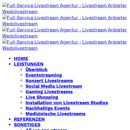
HOME
LEISTUNGEN
Überblick
Eventstreaming
Konzert Livestreams
Social Media Livestream
Gaming Livestreams
Live Shopping
Installation von Livestream Studios
Nachhaltige Events
Medizinische Livestreams
REFERENZEN
SONSTIGES