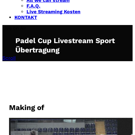
All we can stream
F.A.Q.
Live Streaming Kosten
KONTAKT
Live on Air
Padel Cup Livestream Sport
Übertragung
Scroll
Making of