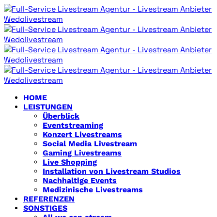
HOME
LEISTUNGEN
Überblick
Eventstreaming
Konzert Livestreams
Social Media Livestream
Gaming Livestreams
Live Shopping
Installation von Livestream Studios
Nachhaltige Events
Medizinische Livestreams
REFERENZEN
SONSTIGES