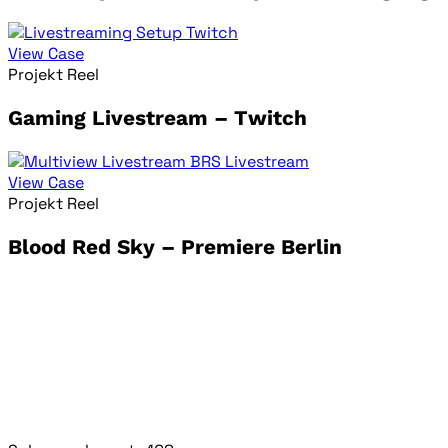
View Case
Projekt Reel
Gaming Livestream – Twitch
View Case
Projekt Reel
Blood Red Sky – Premiere Berlin
WEDOLIVESTREAM
Deine erfahrene Full-Service Agentur für Livestreams
und Videoproduktion von Events, Konzerten, Shows &
Webinaren.
Niklas Heinzerling & Sebastian Zeeden GbR