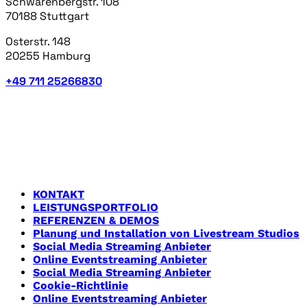
Schwarenbergstr. 108
70188 Stuttgart
Osterstr. 148
20255 Hamburg
+49 711 25266830
LEISTUNGEN
Hier findet ihr einen Überblick über die verschiedenen
Bereiche, die wir bereits als Livestreamdienstleister
bereits betreut haben.
KONTAKT
LEISTUNGSPORTFOLIO
REFERENZEN & DEMOS
Planung und Installation von Livestream Studios
Social Media Streaming Anbieter
Online Eventstreaming Anbieter
Social Media Streaming Anbieter
Cookie-Richtlinie
Online Eventstreaming Anbieter