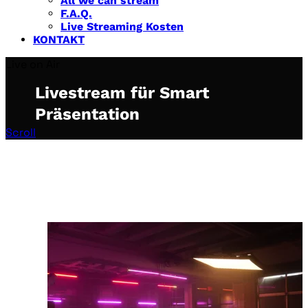
All we can stream
F.A.Q.
Live Streaming Kosten
KONTAKT
Live on Air
Livestream für Smart
Präsentation
Scroll