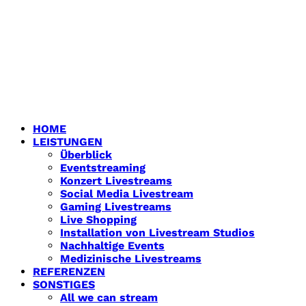
HOME
LEISTUNGEN
Überblick
Eventstreaming
Konzert Livestreams
Social Media Livestream
Gaming Livestreams
Live Shopping
Installation von Livestream Studios
Nachhaltige Events
Medizinische Livestreams
REFERENZEN
SONSTIGES
All we can stream